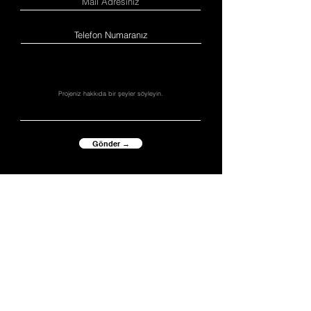
Gönder →
Instagram
↗
Behance
↗